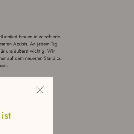
sen­tiert Frauen in ver­schiede­
u unseren Azubis. An jedem Tag
Für uns äußerst wichtig: Wir
mmer auf dem neuesten Stand zu
sen.
ist