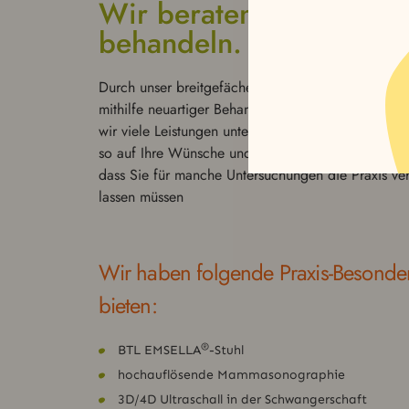
Wir beraten, begleit­en 
behan­deln.
Durch unser bre­it­ge­fächertes Leis­tungsspek­trum un
mithilfe neuar­tiger Behand­lungsmöglichkeit­en kön
wir viele Leis­tun­gen unter einem Dach abdecken u
so auf Ihre Wünsche und Bedürfnisse eingehen, o
dass Sie für manche Unter­suchun­gen die Praxis ver
lassen müssen
Wir haben folgende Praxis-Beson­der­
bieten:
®
BTL EMSELLA
-Stuhl
hochau­flösende Mam­ma­sono­gra­phie
3D/4D Ultra­schall in der Schwanger­schaft