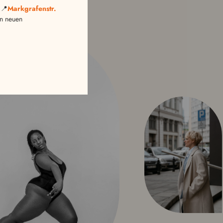
 📍
Markgrafenstr.
en neuen