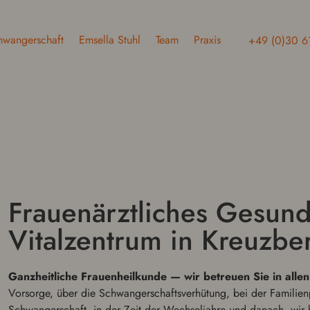
hwanger­schaft
Emsella Stuhl
Team
Praxis
+49 (0)30 
Frauenärztlich­es Gesund­
Vitalzen­trum in Kreuzbe
Ganzheitliche Frauen­heilkunde — wir betreuen Sie in allen
Vorsorge, über die Schwanger­schaftsver­hü­tung, bei der Fam­i­li
Schwanger­schaft, in der Zeit der Wech­sel­jahre und danach, wir 