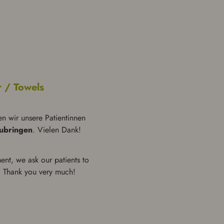
r / Towels
 wir unsere Pati­entin­nen
ubrin­gen
. Vielen Dank!
ment, we ask our patients to
. Thank you very much!