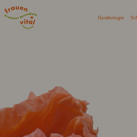
Gynäkolo­gie
Sc