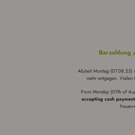
Barzahlung 
Ab/seit Montag (07.08.23)
mehr entgegen. Vielen D
From Monday (07th of Au
accept­ing cash payment
frauen+