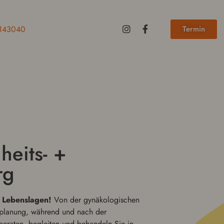
Termin
6143040
heits- +
rg
 Lebensla­gen!
Von der gynäkol­o­gis­chen
en­pla­nung, während und nach der
beraten, begleit­en und behan­deln Sie in