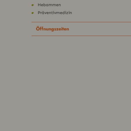
Hebammen
Präven­tivmedi­zin
Öff­nungszeit­en