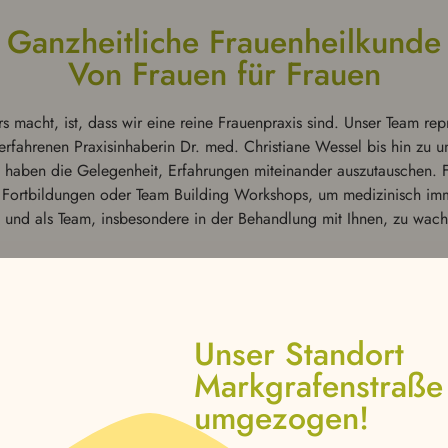
Ganzheitliche Frauen­heilkunde
Von Frauen für Frauen
 macht, ist, dass wir eine reine Frauen­prax­is sind. Unser Team reprä
erfahre­nen Prax­is­in­hab­erin Dr. med. Chris­tiane Wessel bis hin z
 haben die Gele­gen­heit, Erfahrun­gen miteinan­der auszu­tauschen. 
ort­bil­dun­gen oder Team Building Work­shops, um medi­zinisch i
n und als Team, ins­beson­dere in der Behand­lung mit Ihnen, zu wach
Unser Standort
Markgrafenstraße 
umgezogen!