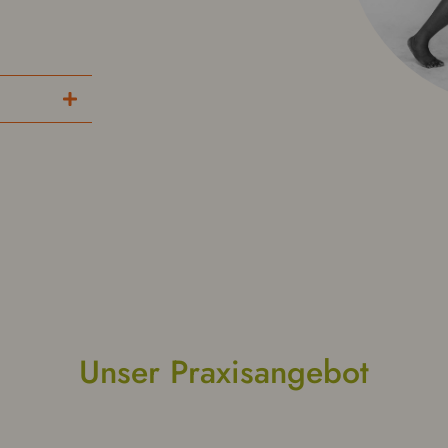
Unser Prax­isange­bot