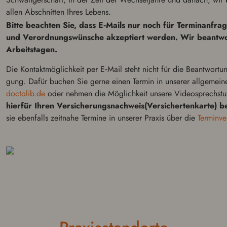
allen Abschnit­ten Ihres Lebens.
Bitte beachten Sie, dass E‑Mails nur noch für Ter­mi­nan­fra
und Verord­nungswün­sche akzep­tiert werden. Wir beant­wo
Arbeit­sta­gen.
Die Kon­tak­t­möglichkeit per E‑Mail steht nicht für die Beant­wor­tu
gung. Dafür buchen Sie gerne einen Termin in unserer all­ge­meinen
doctolib.de
oder nehmen die Möglichkeit unsere Videosprech­st
hierfür Ihren Versicherungsnachweis(Versichertenkarte) be
sie eben­falls zeitnahe Termine in unserer Praxis über die
Ter­min­v