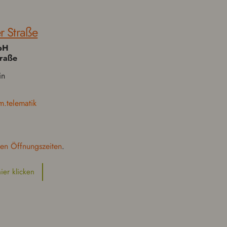
er Straße
mbH
traße
in
m.telematik
ten Öff­nungszeit­en
.
hier klicken