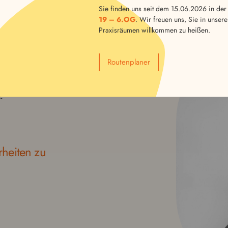
+
Sie finden uns seit dem 15.06.2026 in der
19 – 6.OG
. Wir freuen uns, Sie in unser
Praxisräumen willkommen zu heißen.
d
nen
Routenplaner
nd
hne
­
heit­en zu