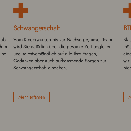
Schwanger­schaft
BT
 ab
Vom Kinder­wun­sch bis zur Nach­sorge, unser Team
Bla
h in
wird Sie natür­lich über die gesamte Zeit begleit­en
möc
sind
und selb­stver­ständlich auf alle Ihre Fragen,
ein
Gedanken aber auch aufk­om­mende Sorgen zur
wir 
Schwanger­schaft eingehen.
pie
Mehr erfahren
M