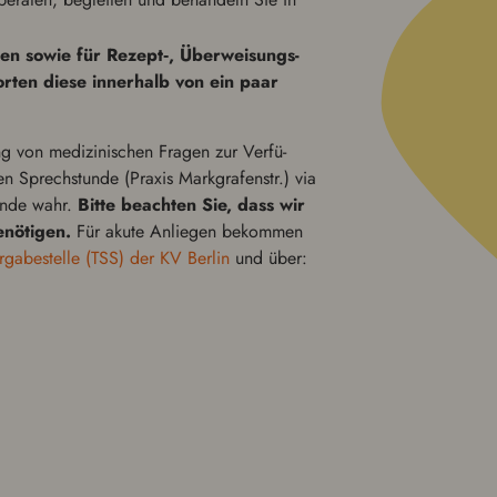
­gen sowie für Rezept‑, Über­weisungs-
rten diese inner­halb von ein paar
ng von medi­zinis­chen Fragen zur Ver­fü­
 Sprech­stunde (Praxis Mark­grafen­str.) via
unde wahr.
Bitte beachten Sie, dass wir
nöti­gen.
Für akute Anliegen bekommen
er­gabestelle (TSS) der KV Berlin
und über: