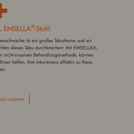
®
L EMSELLA
-Stuhl
sen­schwäche ist ein großes Tabuthe­ma und wir
hten dieses Tabu durch­brechen! Mit EMSELLA®,
er nicht-inva­siv­en Behand­lungsmeth­ode, können
Ihnen helfen, Ihre Inkon­ti­nenz effektiv zu ther­a­
ren.
ehr erfahren